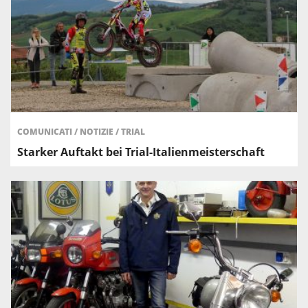
COMUNICATI
/
NOTIZIE
/
TRIAL
Starker Auftakt bei Trial-Italienmeisterschaft