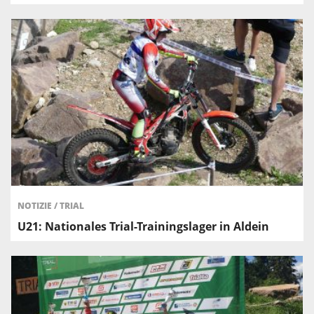
NOTIZIE
/
TRIAL
U21: Nationales Trial-Trainingslager in Aldein