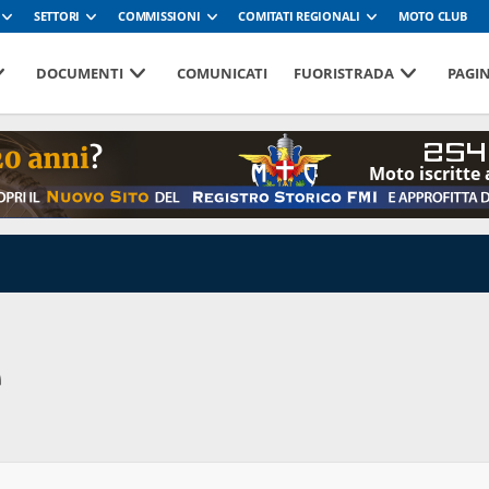
SETTORI
COMMISSIONI
COMITATI REGIONALI
MOTO CLUB
DOCUMENTI
COMUNICATI
FUORISTRADA
PAGI
254
Moto iscritte 
e