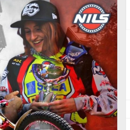
Prematura scomparsa del
nostro motociclista Gianluca
Casarotto
23 Luglio 2026