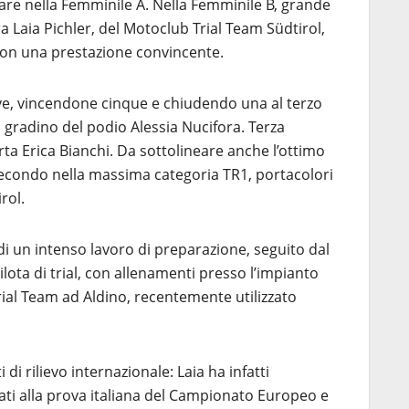
are nella Femminile A. Nella Femminile B, grande
a Laia Pichler, del Motoclub Trial Team Südtirol,
 con una prestazione convincente.
ove, vincendone cinque e chiudendo una al terzo
gradino del podio Alessia Nucifora. Terza
arta Erica Bianchi. Da sottolineare anche l’ottimo
, secondo nella massima categoria TR1, portacolori
rol.
o di un intenso lavoro di preparazione, seguito dal
lota di trial, con allenamenti presso l’impianto
al Team ad Aldino, recentemente utilizzato
 rilievo internazionale: Laia ha infatti
tati alla prova italiana del Campionato Europeo e