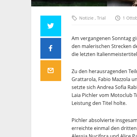
Notizie
,
Trial
1 Otto
Am vergangenen Sonntag ging
den malerischen Strecken d
die letzten Italienmeistertit
Zu den herausragenden Tei
Grattarola, Fabio Mazzola u
setzte sich Andrea Sofia Rab
Laia Pichler vom Motoclub T
Leistung den Titel holte.
Pichler absolvierte insgesa
erreichte einmal den dritten 
Alessia Nucifora und Alice P