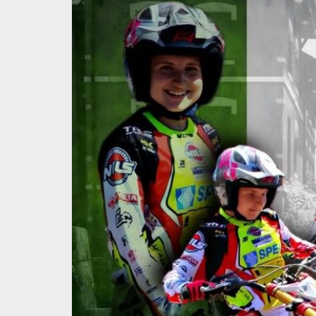
imita la
U21: Nationales Trial-
listi”
Trainingslager in Aldein
28 Luglio 2026