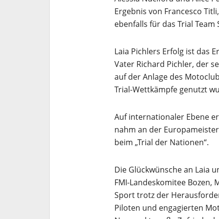
Ergebnis von Francesco Titli
ebenfalls für das Trial Team 
Laia Pichlers Erfolg ist das 
Vater Richard Pichler, der sel
auf der Anlage des Motoclub T
Trial-Wettkämpfe genutzt w
Auf internationaler Ebene erz
nahm an der Europameistersc
beim „Trial der Nationen“.
Die Glückwünsche an Laia un
FMI-Landeskomitee Bozen, Ma
Sport trotz der Herausford
Piloten und engagierten Mo