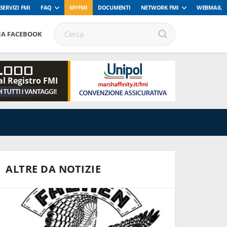
SERVIZI FMI
FAQ
MYFMI
DOCUMENTI
NETWORK FMI
WEBMAIL
NA FACEBOOK
.000
al Registro FMI
ALTRE DA NOTIZIE