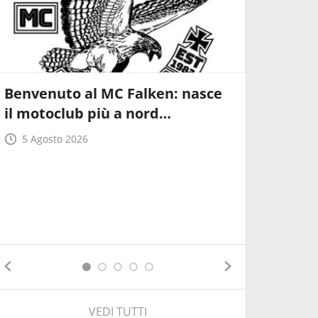
Benvenuto al MC Falken: nasce
TrialGP 
il motoclub più a nord…
triumphi
5 Agosto 2026
4 Agost
VEDI TUTTI