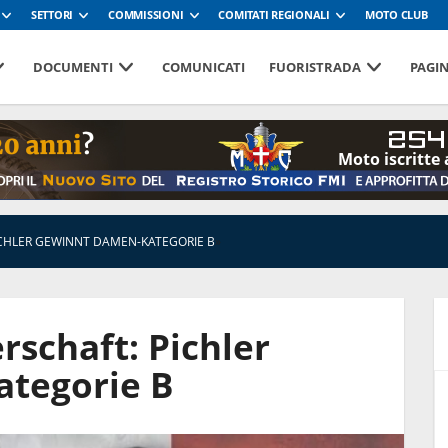
SETTORI
COMMISSIONI
COMITATI REGIONALI
MOTO CLUB
DOCUMENTI
COMUNICATI
FUORISTRADA
PAGI
254
Moto iscritte 
PICHLER GEWINNT DAMEN-KATEGORIE B
»
erschaft: Pichler
tegorie B