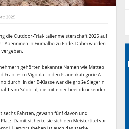
bre 2025
 die Outdoor-Trial-Italienmeisterschaft 2025 auf
er Apenninen in Fiumalbo zu Ende. Dabei wurden
el vergeben.
lnehmern gehörten bekannte Namen wie Matteo
nd Francesco Vignola. In den Frauenkategorie A
ino durch. In der B-Klasse war die große Siegerin
rial Team Südtirol, die mit einer beeindruckenden
mt sechs Fahrten, gewann fünf davon und
Platz. Damit sicherte sie sich den Meistertitel vor
arodi. Hervorzuheben ist auch das starke